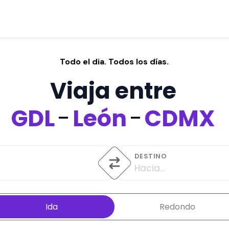
Todo el dia. Todos los días.
Viaja entre
GDL
-
León
-
CDMX
DESTINO
Hacia...
Ida
Redondo