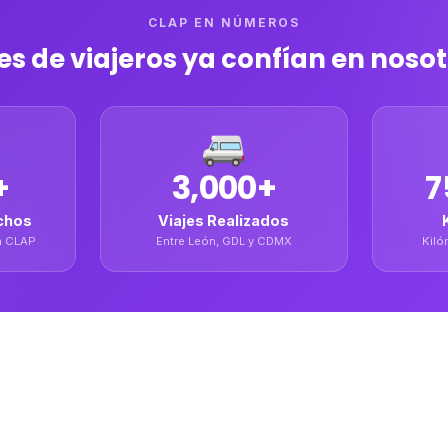
CLAP EN NÚMEROS
es de viajeros ya confían en noso
🚐
+
3,000+
7
chos
Viajes Realizados
n CLAP
Entre León, GDL y CDMX
Kiló