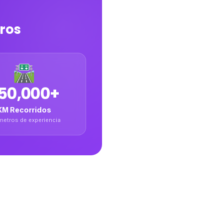
tros
🛣️
50,000+
KM Recorridos
metros de experiencia