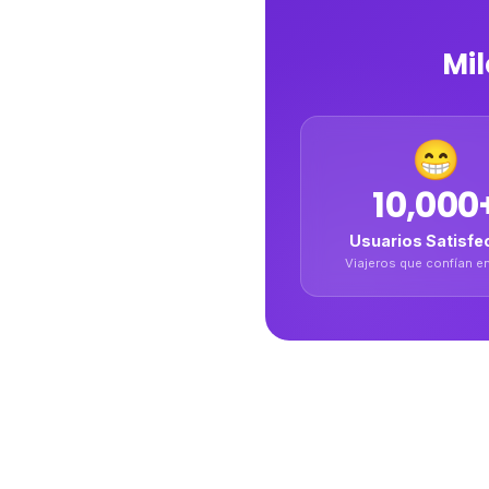
Mil
😁
10,000
Usuarios Satisfe
Viajeros que confían e